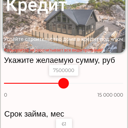
Выбери банк *
Газпромбанк
ВТБ
Сбербанк
Почтабанк