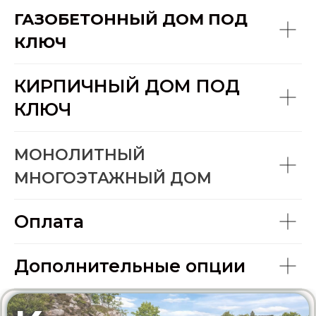
ГАЗОБЕТОННЫЙ ДОМ ПОД
1
120
КЛЮЧ
КИРПИЧНЫЙ ДОМ ПОД
Первый взнос
КЛЮЧ
1000000
МОНОЛИТНЫЙ
0
2 000 000
МНОГОЭТАЖНЫЙ ДОМ
КРЕДИТНЫЙ КАЛЬКУЛЯТОР
Оплата
143432.4
руб.
Дополнительные опции
Суммарная переплата по кредиту
442500
руб.