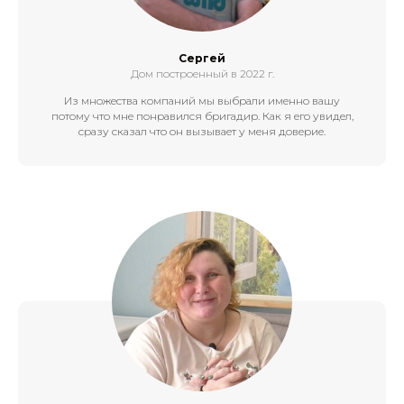
До 100 одноэтажные кв м
До 100 одноэтажные кв м
С террасой 100 кв м
С террасой 100 кв м
+79379000067
Без выходных: 9:00-18:00
Сергей
Дом построенный в 2022 г.
Одноэтажные до 100
Одноэтажные до 100
Из множества компаний мы выбрали именно вашу
3 спальни до 100
3 спальни до 100
потому что мне понравился бригадир. Как я его увидел,
сразу сказал что он вызывает у меня доверие.
+79379000067
+79379000067
Без выходных: 9:00-18:00
Без выходных: 9:00-18:00