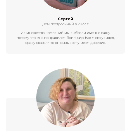
До 100 одноэтажные кв м
До 100 одноэтажные кв м
С террасой 100 кв м
С террасой 100 кв м
+79379000067
Без выходных: 9:00-18:00
Сергей
Дом построенный в 2022 г.
Одноэтажные до 100
Одноэтажные до 100
Из множества компаний мы выбрали именно вашу
3 спальни до 100
3 спальни до 100
потому что мне понравился бригадир. Как я его увидел,
сразу сказал что он вызывает у меня доверие.
+79379000067
+79379000067
Без выходных: 9:00-18:00
Без выходных: 9:00-18:00