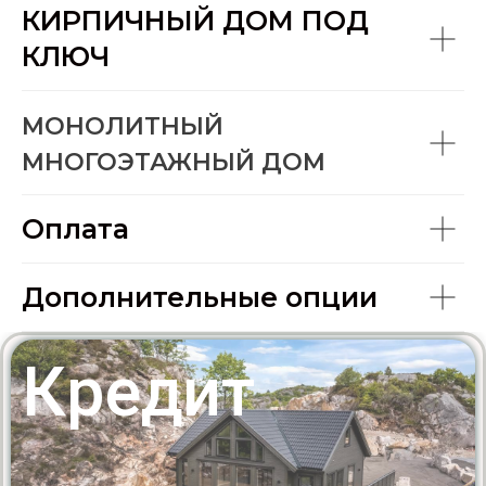
КИРПИЧНЫЙ ДОМ ПОД
0
2 000 000
КЛЮЧ
КРЕДИТНЫЙ КАЛЬКУЛЯТОР
МОНОЛИТНЫЙ
143432.4
руб.
МНОГОЭТАЖНЫЙ ДОМ
Суммарная переплата по кредиту
Оплата
442500
руб.
Дополнительные опции
Выбери банк *
Газпромбанк
ВТБ
Сбербанк
Почтабанк